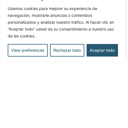
BOSCH
Usamos cookies para mejorar su experiencia de
navegación, mostrarle anuncios o contenidos
personalizados y analizar nuestro tráfico. Al hacer clic en
En este seminario CYPE mostra el nuevo
“Aceptar todo” usted da su consentimiento a nuestro uso
programa Open BIM BOSCH para el diseño y
de las cookies.
cálculo de las instalaciones de climatización del
fabricante BOSCH.
View preferences
Rechazar todo
Aceptar todo
19 de octubre de 2020
Open BIM Systems Blog
Funciona gracias a
WordPress