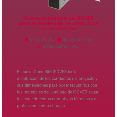
Nueva aplicación de ISOVER
para el modelado de conductos
de ventilación
mayo 13, 2021
Open BIM Isover
Instalaciones HVAC
El nuevo Open BIM ISOVER lee la
distribución de los conductos del proyecto y
sus dimensiones para poder recubrirlos con
los materiales del catálogo de ISOVER según
los requerimientos normativos térmicos y de
protección contra el fuego