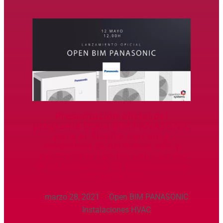
Presentación oficial del
programa Open BIM PANASONIC
para el diseño, cálculo y
modelado de sistemas VRF y
aerotermia con las soluciones
de la compañía de calefacción y
refrigeración
marzo 28, 2021
Open BIM PANASONIC
Instalaciones HVAC