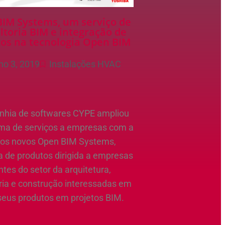
IM Systems, um serviço de
ltoria BIM e integração de
os na tecnologia Open BIM
ho 3, 2019
Instalações HVAC
hia de softwares CYPE ampliou
ma de serviços a empresas com a
dos novos Open BIM Systems,
a de produtos dirigida a empresas
ntes do setor da arquitetura,
ia e construção interessadas em
 seus produtos em projetos BIM.