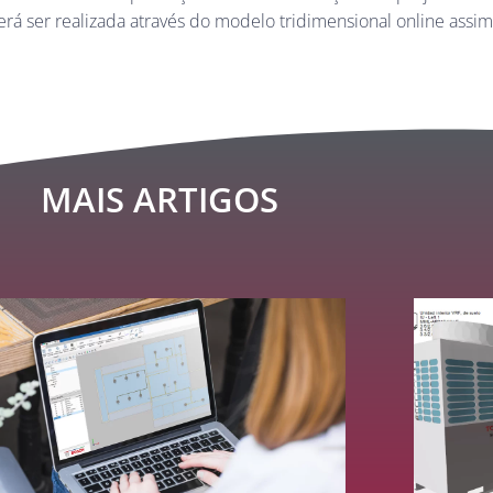
derá ser realizada através do modelo tridimensional online ass
MAIS ARTIGOS