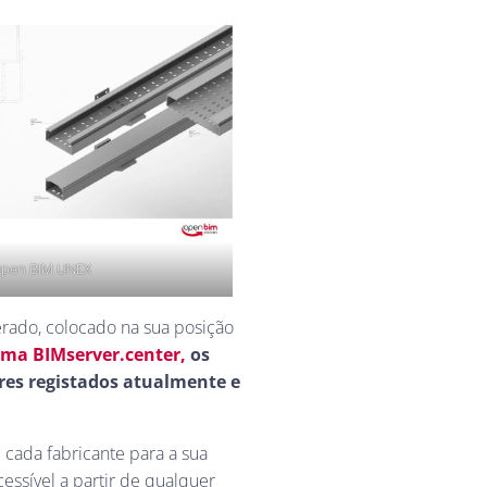
pen BIM UNEX
rado, colocado na sua posição
ma BIMserver.center,
os
ores registados atualmente e
 cada fabricante para a sua
essível a partir de qualquer