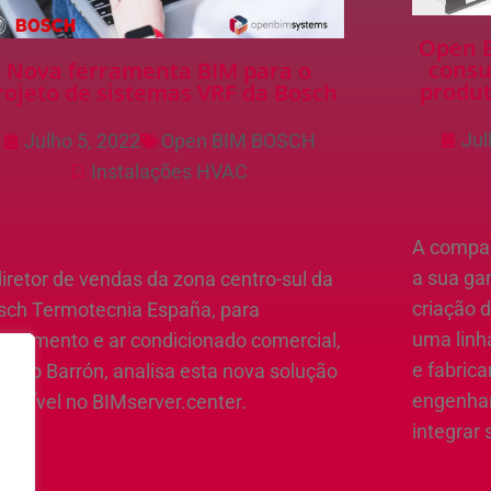
Open B
consu
Nova ferramenta BIM para o
produt
rojeto de sistemas VRF da Bosch
Jul
Julho 5, 2022
Open BIM BOSCH
Instalações HVAC
A compan
a sua ga
iretor de vendas da zona centro-sul da
criação 
sch Termotecnia España, para
uma linh
uecimento e ar condicionado comercial,
e fabrica
tonio Barrón, analisa esta nova solução
engenhar
sponível no BIMserver.center.
integrar