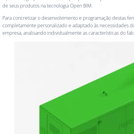
de seus produtos na tecnologia Open BIM.
Para concretizar o desenvolvimento e programação destas fer
completamente personalizado e adaptado às necessidades dos 
empresa, analisando individualmente as características do fab